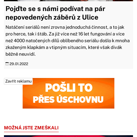
Pojďte se s námi podívat na pár
nepovedených záběrů z Ulice
Natáčení seriálů není zrovna jednoduchá činnost, a to jak
pro herce, tak i štáb. Za již více než 16 let fungování a více
než 4000 natočených dílů oblíbeného seriálu došlo k mnoha
zkaženým klapkám a vtipným situacím, které však divák
běžně neuvidí.
29.01.2022
Zavřít reklamu
Zavřít reklamu
MOŽNÁ JSTE ZMEŠKALI