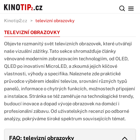
Kinotip2.cz
televizní obrazovky
TELEVIZNÍ OBRAZOVKY
Objevte rozmanitý svět televizních obrazovek, které utvářejí
naše vizuální zážitky. Tato sekce shromažďuje články
věnované moderním zobrazovacím technologiím, od OLED,
QLED po inovativní MicroLED, a zkoumá jejich klíčové
vlastnosti, výhody a specifika. Naleznete zde praktické
průvodce výběrem ideální televize, srovnání různých typů
panelů, informace o chytrých funkcích, možnostech připojení
a instalace. Stránka se též zaměřuje na technologické trendy,
budoucí inovace a dopad vývoje obrazovek na domácí i
profesionální zábavu. Od uživatelských recenzí po odborné
analýzy, pokrýváme široké spektrum souvisejících témat.
FAQ: televizní obrazovky