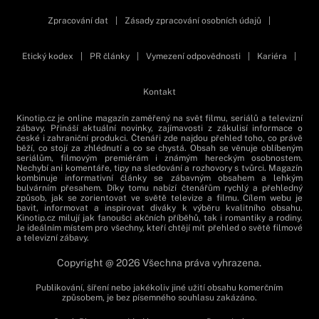
Zpracování dat
|
Zásady zpracování osobních údajů
|
Etický kodex
|
PR články
|
Vymezení odpovědnosti
|
Kariéra
|
Kontakt
Kinotip.cz je online magazín zaměřený na svět filmu, seriálů a televizní
zábavy. Přináší aktuální novinky, zajímavosti z zákulisí informace o
české i zahraniční produkci. Čtenáři zde najdou přehled toho, co právě
běží, co stojí za zhlédnutí a co se chystá. Obsah se věnuje oblíbeným
seriálům, filmovým premiérám i známým hereckým osobnostem.
Nechybí ani komentáře, tipy na sledování a rozhovory s tvůrci. Magazín
kombinuje informativní články se zábavným obsahem a lehkým
bulvárním přesahem. Díky tomu nabízí čtenářům rychlý a přehledný
způsob, jak se zorientovat ve světě televize a filmu. Cílem webu je
bavit, informovat a inspirovat diváky k výběru kvalitního obsahu.
Kinotip.cz milují jak fanoušci akčních příběhů, tak i romantiky a rodiny.
Je ideálním místem pro všechny, kteří chtějí mít přehled o světě filmové
a televizní zábavy.
Copyright @ 2026 Všechna práva vyhrazena.
Publikování, šíření nebo jakékoliv jiné užití obsahu komerčním
způsobem, je bez písemného souhlasu zakázáno.