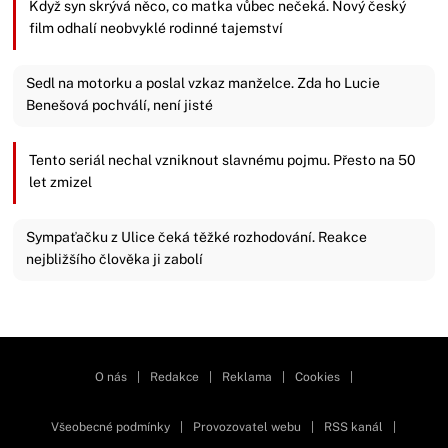
Když syn skrývá něco, co matka vůbec nečeká. Nový český
film odhalí neobvyklé rodinné tajemství
Sedl na motorku a poslal vzkaz manželce. Zda ho Lucie
Benešová pochválí, není jisté
Tento seriál nechal vzniknout slavnému pojmu. Přesto na 50
let zmizel
Sympaťačku z Ulice čeká těžké rozhodování. Reakce
nejbližšího člověka ji zabolí
Zavřít reklamu
O nás
|
Redakce
|
Reklama
|
Cookies
|
Všeobecné podmínky
|
Provozovatel webu
|
RSS kanál
|