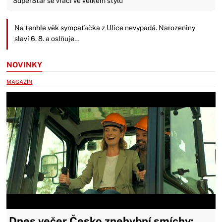
SuperStar se vrací ve velkém stylu
Na tenhle věk sympaťačka z Ulice nevypadá. Narozeniny
slaví 6. 8. a oslňuje…
NOVINKY
MAGAZÍN
Dnes večer Česko znehybní smíchy: