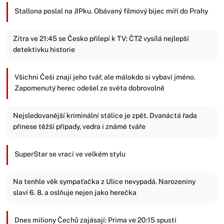
Stallona poslal na JIPku. Obávaný filmový bijec míří do Prahy
Zítra ve 21:45 se Česko přilepí k TV: ČT2 vysílá nejlepší
detektivku historie
Všichni Češi znají jeho tvář, ale málokdo si vybaví jméno.
Zapomenutý herec odešel ze světa dobrovolně
Nejsledovanější kriminální stálice je zpět. Dvanáctá řada
přinese těžší případy, vedra i známé tváře
SuperStar se vrací ve velkém stylu
Na tenhle věk sympaťačka z Ulice nevypadá. Narozeniny
slaví 6. 8. a oslňuje nejen jako herečka
Dnes miliony Čechů zajásají: Prima ve 20:15 spustí