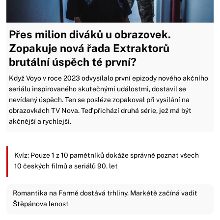
Přes milion diváků u obrazovek.
Zopakuje nová řada Extraktorů
brutální úspěch té první?
Když Voyo v roce 2023 odvysílalo první epizody nového akčního
seriálu inspirovaného skutečnými událostmi, dostavil se
nevídaný úspěch. Ten se posléze zopakoval při vysílání na
obrazovkách TV Nova. Teď přichází druhá série, jež má být
akčnější a rychlejší.
Kvíz: Pouze 1 z 10 pamětníků dokáže správně poznat všech
10 českých filmů a seriálů 90. let
Romantika na Farmě dostává trhliny. Markétě začíná vadit
Štěpánova lenost