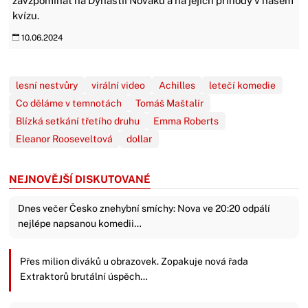
zavzpomínat na Dynastii Nováků a na jejich příhody v našem
kvízu.
10.06.2024
lesní nestvůry
virální video
Achilles
letečí komedie
Co děláme v temnotách
Tomáš Maštalír
Blízká setkání třetího druhu
Emma Roberts
Eleanor Rooseveltová
dollar
NEJNOVĚJŠÍ DISKUTOVANÉ
Dnes večer Česko znehybní smíchy: Nova ve 20:20 odpálí
nejlépe napsanou komedii…
Přes milion diváků u obrazovek. Zopakuje nová řada
Extraktorů brutální úspěch…