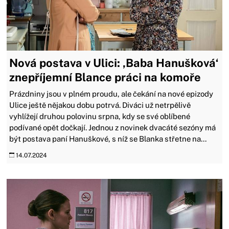
Nová postava v Ulici: ‚Baba Hanušková‘
znepříjemní Blance práci na komoře
Prázdniny jsou v plném proudu, ale čekání na nové epizody
Ulice ještě nějakou dobu potrvá. Diváci už netrpělivě
vyhlížejí druhou polovinu srpna, kdy se své oblíbené
podívané opět dočkají. Jednou z novinek dvacáté sezóny má
být postava paní Hanuškové, s níž se Blanka střetne na...
14.07.2024