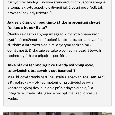
různých technologií, novým standardům pro úsporu energie
a tomu, jak tyto aspekty ovlivňují jak životní prostředí, tak
provozní náklady uživatelů.
Jak se v článcích pod tímto štítkem promítají chytré
funkce a konektivita?
Články se často zabývají integrací chytrých operačních
systémů, možnostmi připojení k internetu, streamovacím
službám a interakcí s dalšími chytrými zařízeními v
domácnosti. Diskutuje se také o portech a bezdrátových
technologiích pro připojení periférií.
Jaké hlavní technologické trendy ovlivňují vývoj
televizních obrazovek v současnosti?
Mezi klíčové trendy patří neustálé zlepšování rozlišení (4K,
8K), pokroky v HDR technologiích pro živější barvy a
kontrast, vývoj flexibilních a průhledných displejů, a
integrace umělé inteligence pro optimalizaci obrazu a
zvuku.