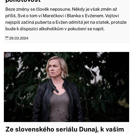
Beze změny se člověk neposune. Někdy je však změn až
příliš. Své o tom ví Marečkovi i Blanka s Evženem. Vojtovi
nejspíš začíná puberta a Evžen odmítá jet na statek, protože
bude k dispozici alkoholikům v pokušení se napít.
29.03.2024
Ze slovenského seriálu Dunaj, k vašim