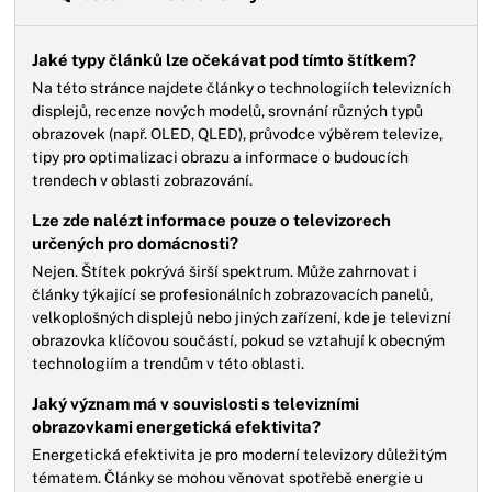
Jaké typy článků lze očekávat pod tímto štítkem?
Na této stránce najdete články o technologiích televizních
displejů, recenze nových modelů, srovnání různých typů
obrazovek (např. OLED, QLED), průvodce výběrem televize,
tipy pro optimalizaci obrazu a informace o budoucích
trendech v oblasti zobrazování.
Lze zde nalézt informace pouze o televizorech
určených pro domácnosti?
Nejen. Štítek pokrývá širší spektrum. Může zahrnovat i
články týkající se profesionálních zobrazovacích panelů,
velkoplošných displejů nebo jiných zařízení, kde je televizní
obrazovka klíčovou součástí, pokud se vztahují k obecným
technologiím a trendům v této oblasti.
Jaký význam má v souvislosti s televizními
obrazovkami energetická efektivita?
Energetická efektivita je pro moderní televizory důležitým
tématem. Články se mohou věnovat spotřebě energie u