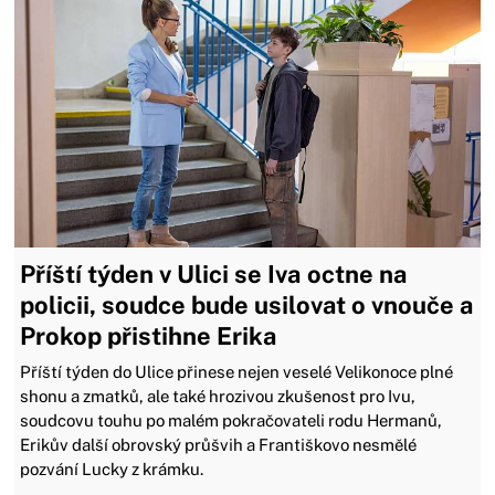
Příští týden v Ulici se Iva octne na
policii, soudce bude usilovat o vnouče a
Prokop přistihne Erika
Příští týden do Ulice přinese nejen veselé Velikonoce plné
shonu a zmatků, ale také hrozivou zkušenost pro Ivu,
soudcovu touhu po malém pokračovateli rodu Hermanů,
Erikův další obrovský průšvih a Františkovo nesmělé
pozvání Lucky z krámku.