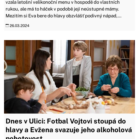
vzala letošní velikonoční menu v hospodě do vlastních
rukou, ale má to háček v podobě její neústupné mámy.
Mezitím si Eva bere do hlavy obzvlášť podivný nápad,...
26.03.2024
Dnes v Ulici: Fotbal Vojtovi stoupá do
hlavy a Evžena svazuje jeho alkoholová
pohotovost