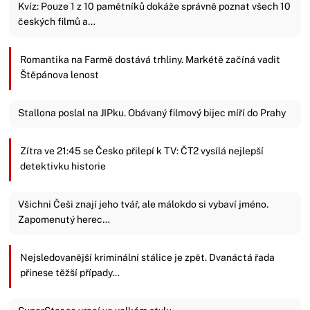
Kvíz: Pouze 1 z 10 pamětníků dokáže správně poznat všech 10
českých filmů a…
Romantika na Farmě dostává trhliny. Markétě začíná vadit
Štěpánova lenost
Stallona poslal na JIPku. Obávaný filmový bijec míří do Prahy
Zítra ve 21:45 se Česko přilepí k TV: ČT2 vysílá nejlepší
detektivku historie
Všichni Češi znají jeho tvář, ale málokdo si vybaví jméno.
Zapomenutý herec…
Nejsledovanější kriminální stálice je zpět. Dvanáctá řada
přinese těžší případy…