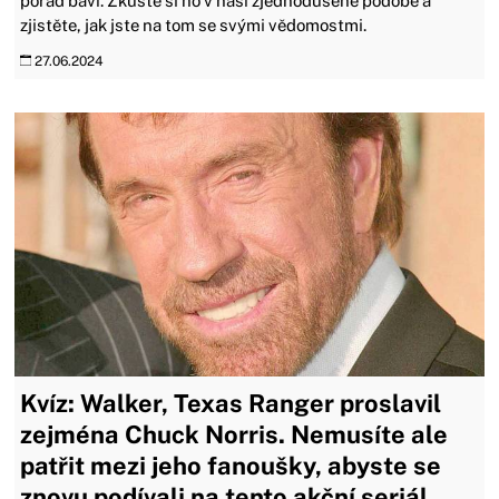
pořád baví. Zkuste si ho v naší zjednodušené podobě a
zjistěte, jak jste na tom se svými vědomostmi.
27.06.2024
Kvíz: Walker, Texas Ranger proslavil
zejména Chuck Norris. Nemusíte ale
patřit mezi jeho fanoušky, abyste se
znovu podívali na tento akční seriál